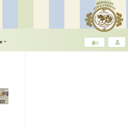
e
3
0

