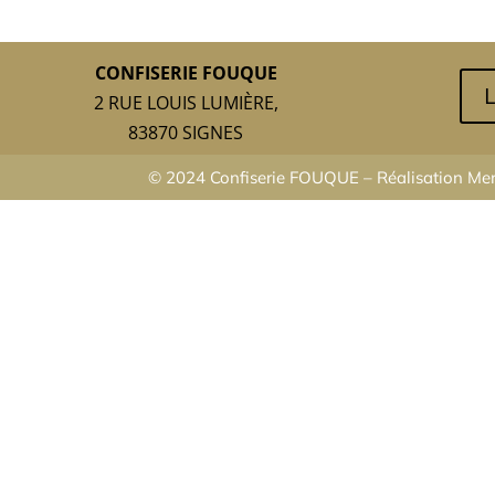
CONFISERIE FOUQUE
L
2 RUE LOUIS LUMIÈRE,
83870 SIGNES
© 2024 Confiserie FOUQUE – Réalisation
Men