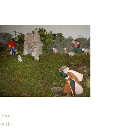
z pas
re du