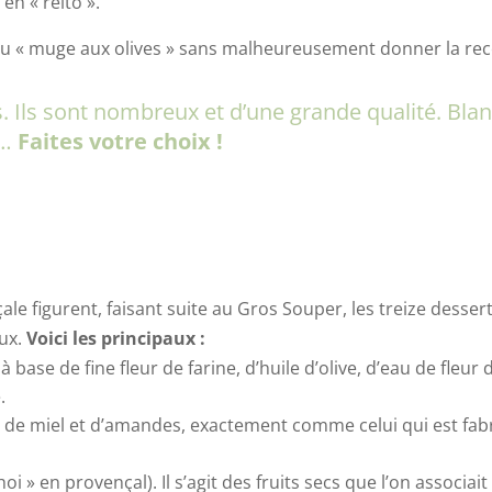
en « reito ».
t du « muge aux olives » sans malheureusement donner la rec
. Ils sont nombreux et d’une grande qualité. Bla
é…
Faites votre choix !
çale figurent, faisant suite au Gros Souper, les treize dess
ux.
Voici les principaux :
à base de fine fleur de farine, d’huile d’olive, d’eau de fle
.
fait de miel et d’amandes, exactement comme celui qui est fab
choi » en provençal). Il s’agit des fruits secs que l’on associ