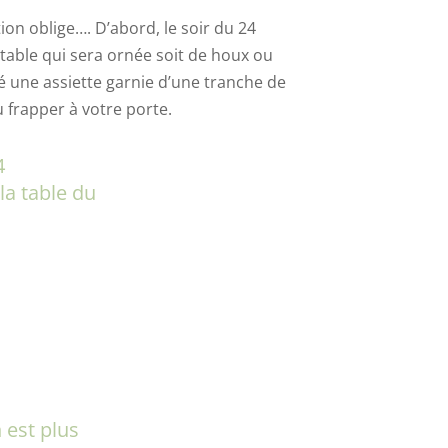
ion oblige…. D’abord, le soir du 24
 table qui sera ornée soit de houx ou
té une assiette garnie d’une tranche de
u frapper à votre porte.
4
la table du
 est plus