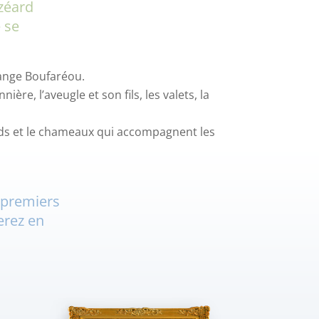
zéard
e se
l’ange Boufaréou.
ière, l’aveugle et son fils, les valets, la
nards et le chameaux qui accompagnent les
 premiers
erez en