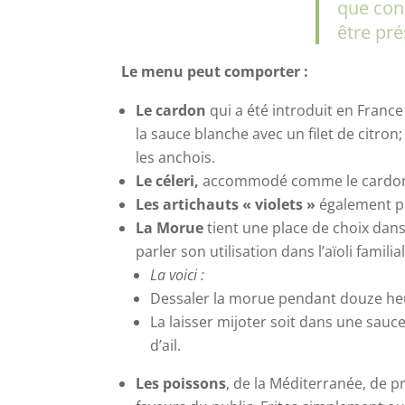
que cons
être pré
Le menu peut comporter :
Le cardon
qui a été introduit en Franc
la sauce blanche avec un filet de citr
les anchois.
Le céleri,
accommodé comme le cardon, 
Les artichauts « violets »
également p
La Morue
tient une place de choix dan
parler son utilisation dans l’aïoli famili
La voici :
Dessaler la morue pendant douze heure
La laisser mijoter soit dans une sauc
d’ail.
Les poissons
, de la Méditerranée, de p