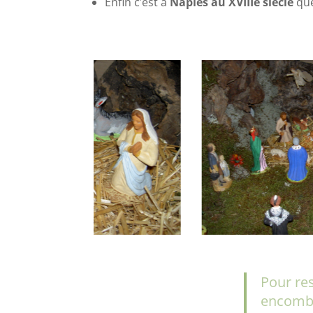
Enfin c’est à
Naples au XVIIIe siècle
qu
Pour res
encombr