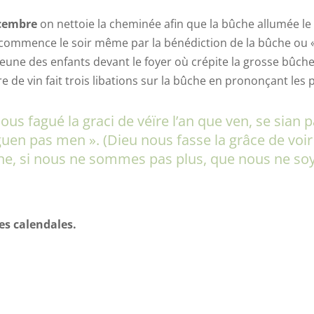
écembre
on nettoie la cheminée afin que la bûche allumée le
» commence le soir même par la bénédiction de la bûche ou « 
 jeune des enfants devant le foyer où crépite la grosse bûche 
e de vin fait trois libations sur la bûche en prononçant les 
ous fagué la graci de véïre l’an que ven, se sian 
uen pas men ». (Dieu nous fasse la grâce de voir
ne, si nous ne sommes pas plus, que nous ne so
es calendales.