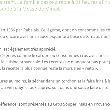
istant. La famille passe à table à 21 heures afin
sente à la Messe de Minuit.
e en 1536 par Rabelais. Ce légume, dont on consomme les côt
on; ou encore avec une sauce piquante à base de tomate. n
est également très apprécié.
résentés comme le cardon ou consommés crus avec une sa
s la cuisine provençale. Les recettes ne manquent pas pour 
al, la recette la plus connue reste la morue en « reito ».
s au moins, la sécher dans un torchon et la faire frire à l
e au vin rouge et aux câpres; soit dans une sauce faite de 
référence, sont présentés au Gros Souper. Mais en Provence, 