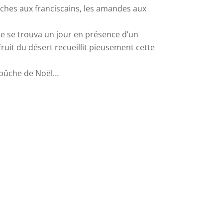
sèches aux franciscains, les amandes aux
rge se trouva un jour en présence d’un
 fruit du désert recueillit pieusement cette
la bûche de Noël…