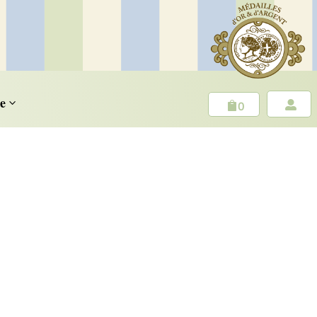
e
3
0

