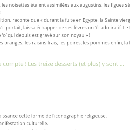
 les noisettes étaient assimilées aux augustins, les figues 
s.
tion, raconte que « durant la fuite en Egypte, la Sainte vie
u’il portait, laissa échapper de ses lèvres un ‘ô’ admiratif. Le
o’ qui depuis est gravé sur son noyau » !
es oranges, les raisins frais, les poires, les pommes enfin, 
e compte ! Les treize desserts (et plus) y sont …
aissance cette forme de l’iconographie religieuse.
nifestation culturelle.