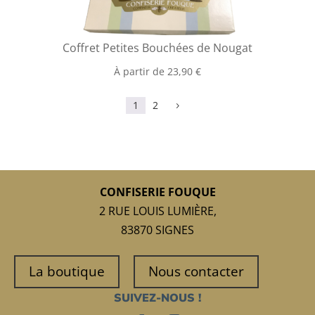
Coffret Petites Bouchées de Nougat
À partir de
23,90
€
1
2
5
CONFISERIE FOUQUE
2 RUE LOUIS LUMIÈRE,
83870 SIGNES
La boutique
Nous contacter
SUIVEZ-NOUS !