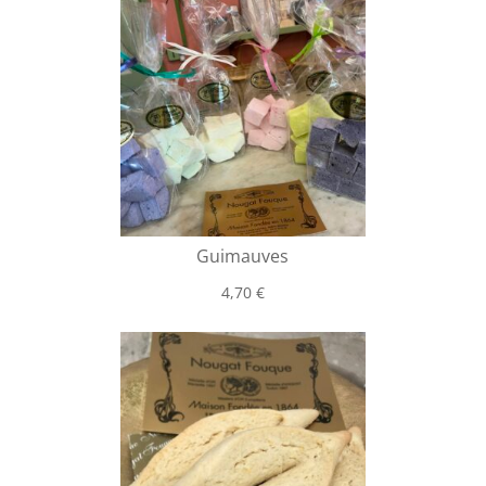
Guimauves
4,70
€