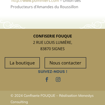
http://www.pommiers.com
–
Union des
Producteurs d’Amandes du Roussillon
CONFISERIE FOUQUE
2 RUE LOUIS LUMIÈRE,
83870 SIGNES
La boutique
Nous contacter
SUIVEZ-NOUS !
© 2024 Confiserie FOUQUE – Réalisation
Menestys
Consulting