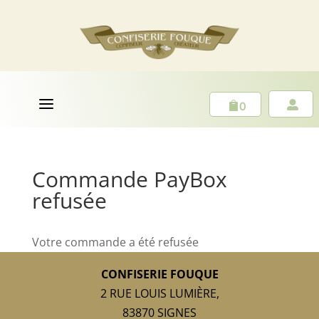
a
0


Commande PayBox
refusée
Votre commande a été refusée
CONFISERIE FOUQUE
2 RUE LOUIS LUMIÈRE,
83870 SIGNES